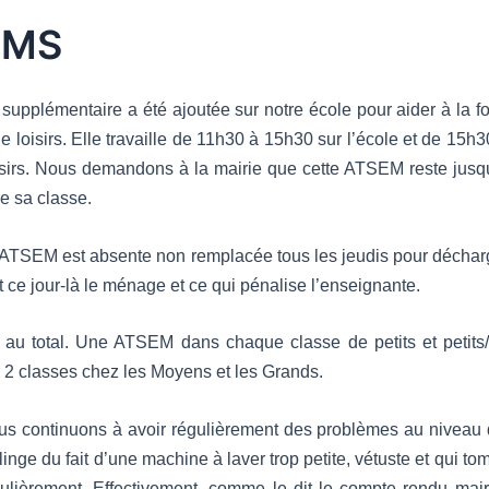
EMS
pplémentaire a été ajoutée sur notre école pour aider à la foi
de loisirs. Elle travaille de 11h30 à 15h30 sur l’école et de 15
isirs. Nous demandons à la mairie que cette ATSEM reste jusq
e sa classe.
ATSEM est absente non remplacée tous les jeudis pour déchar
t ce jour-là le ménage et ce qui pénalise l’enseignante.
u total. Une ATSEM dans chaque classe de petits et petits
2 classes chez les Moyens et les Grands.
s continuons à avoir régulièrement des problèmes au niveau 
linge du fait d’une machine à laver trop petite, vétuste et qui 
ulièrement. Effectivement, comme le dit le compte rendu mairie