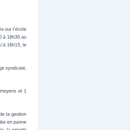
s sur l’école
h30 à 18h30 au
u’à 16h15, le
ge syndicale,
/moyens et 1
de la gestion
tombe en panne
, la priorité