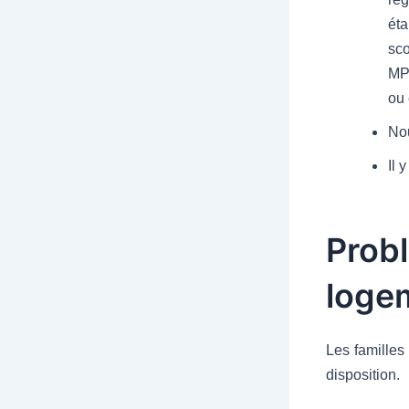
éta
sco
MPT
ou 
Nou
Il 
Probl
logem
Les familles
disposition.