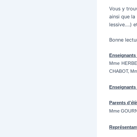
Vous y trouv
ainsi que la
lessive….) e
Bonne lectu
Enseignants
Mme HERBEL
CHABOT, Mm
Enseignants 
Parents d’él
Mme GOURN
Représentant