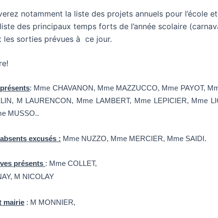
erez notamment la liste des projets annuels pour l’école et 
 liste des principaux temps forts de l’année scolaire (carnav
t les sorties prévues à ce jour.
re!
 présents
: Mme CHAVANON, Mme MAZZUCCO, Mme PAYOT, Mm
IN, M LAURENCON, Mme LAMBERT, Mme LEPICIER, Mme L
e MUSSO..
absents excusés :
Mme NUZZO, Mme MERCIER, Mme SAIDI.
èves présents
: Mme COLLET,
AY, M NICOLAY
 mairie
: M MONNIER,