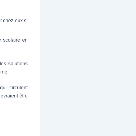
er chez eux si
 scolaire en
des solutions
arne.
ui circulent
evraient être