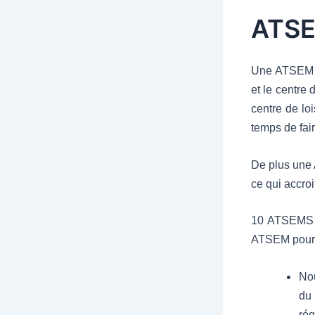
ATS
Une ATSEM su
et le centre 
centre de lo
temps de fair
De plus une 
ce qui accroi
10 ATSEMS a
ATSEM pour 
Nou
du 
rég