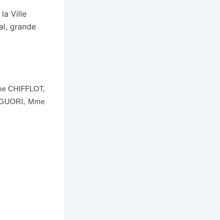
la Ville
al, grande
e CHIFFLOT,
IGUORI, Mme