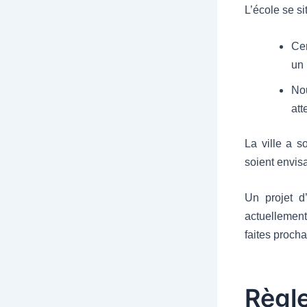
L’école se s
Cer
un 
No
att
La ville a s
soient envisa
Un projet d
actuellement
faites procha
Règl