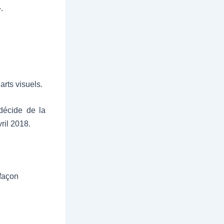
.
arts visuels.
décide de la
ril 2018.
 façon