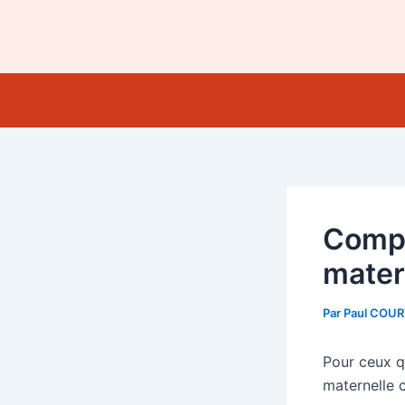
Aller
au
contenu
Compt
mater
Par
Paul COU
Pour ceux qu
maternelle c’