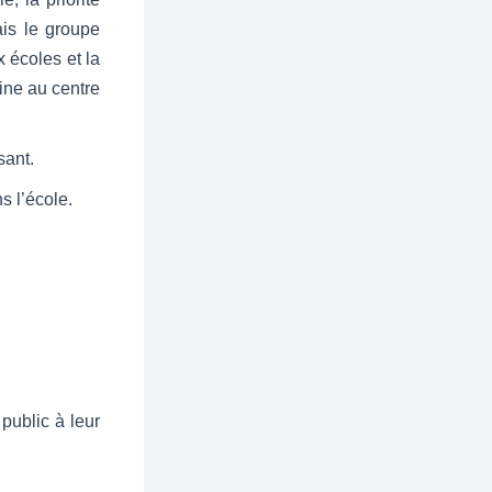
ais le groupe
x écoles et la
ine au centre
sant.
s l’école.
public à leur