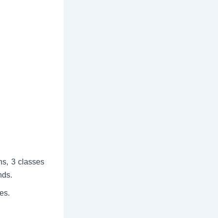
ns, 3 classes
nds.
es.