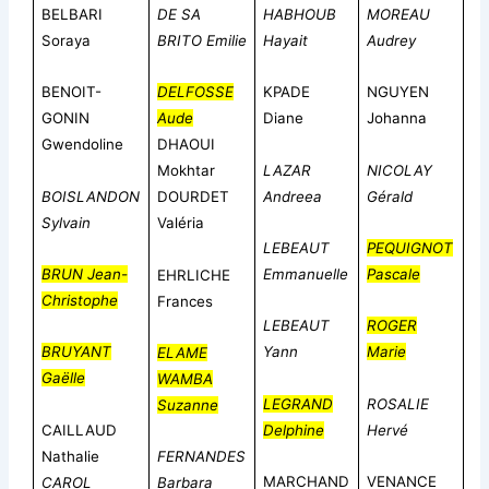
BELBARI
DE SA
HABHOUB
MOREAU
Soraya
BRITO Emilie
Hayait
Audrey
BENOIT-
DELFOSSE
KPADE
NGUYEN
GONIN
Aude
Diane
Johanna
Gwendoline
DHAOUI
LAZAR
NICOLAY
Mokhtar
BOISLANDON
Andreea
Gérald
DOURDET
Sylvain
Valéria
LEBEAUT
PEQUIGNOT
BRUN Jean-
Emmanuelle
Pascale
EHRLICHE
Christophe
Frances
LEBEAUT
ROGER
BRUYANT
Yann
Marie
ELAME
Gaëlle
WAMBA
LEGRAND
ROSALIE
Suzanne
CAILLAUD
Delphine
Hervé
Nathalie
FERNANDES
MARCHAND
VENANCE
CAROL
Barbara