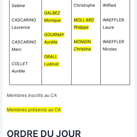
Christophe
Wilfied
Sabine
GALBEZ
MOLLARD
WAEFFLER
CASCARINO
Monique
Philippe
Laure
Laurence
GOURNAY
MONGIN
WAEFFLER
CASCARINO
Aurélia
Christine
Nicolas
Marc
GRALL
COLLET
Ludovic
Aurélie
Membres inscrits au CA
Membres présents au CA
ORDRE DU JOUR