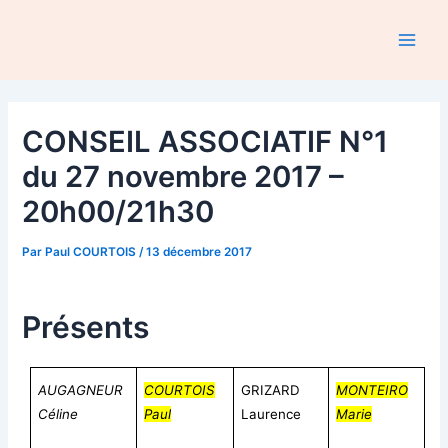
Aller
au
Main
contenu
Men
CONSEIL ASSOCIATIF N°1
du 27 novembre 2017 –
20h00/21h30
Par
Paul COURTOIS
/
13 décembre 2017
Présents
AUGAGNEUR
COURTOIS
GRIZARD
MONTEIRO
Céline
Paul
Laurence
Marie