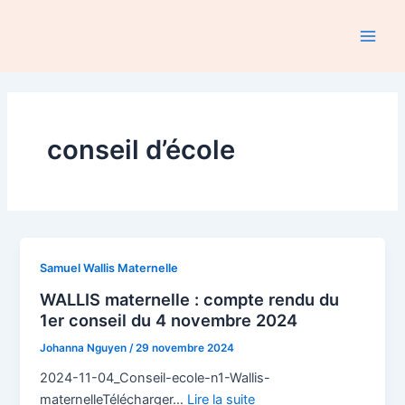
Aller
au
Main
contenu
Men
conseil d’école
Samuel Wallis Maternelle
WALLIS maternelle : compte rendu du
1er conseil du 4 novembre 2024
Johanna Nguyen
/
29 novembre 2024
2024-11-04_Conseil-ecole-n1-Wallis-
maternelleTélécharger…
Lire la suite