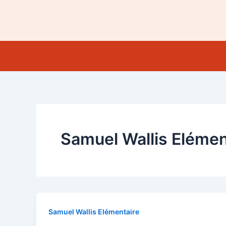
Aller
au
contenu
Samuel Wallis Elémen
Samuel Wallis Elémentaire