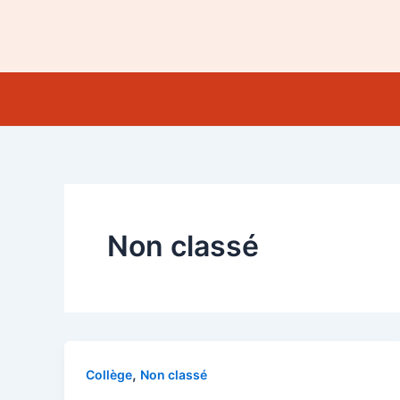
Aller
au
contenu
Non classé
,
Collège
Non classé