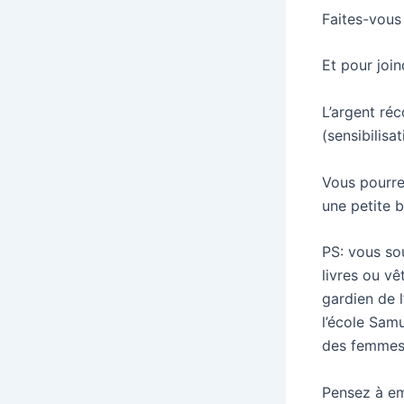
Faites-vous 
Et pour joind
L’argent réc
(sensibilis
Vous pourrez
une petite b
PS: vous so
livres ou vê
gardien de l
l’école Samu
des femmes 
Pensez à em