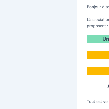
Bonjour à t
L’associati
proposent :
Un
Tout est ven