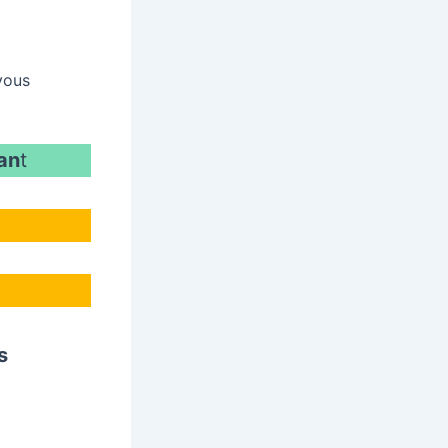
vous
an
t
s