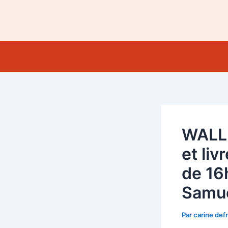
Aller
au
contenu
WALLI
et liv
de 16h
Samue
Par
carine def