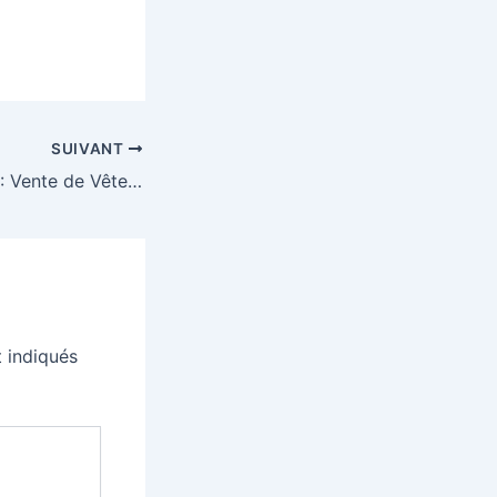
SUIVANT
PROLONGATIONS: Vente de Vêtements et livres- jeudi et vendredi 13 et 14 octobre – de 16h à 18h – sous le préau de l’école Samuel Wallis
 indiqués