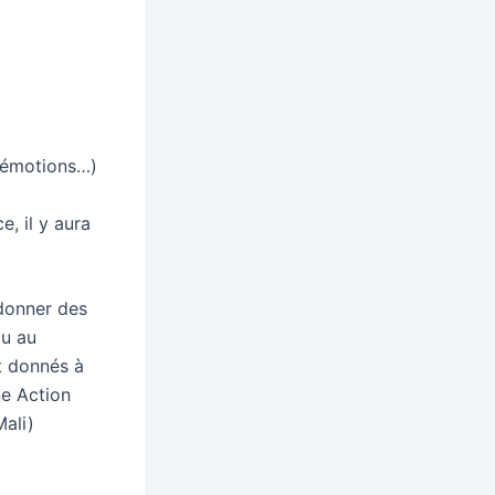
s émotions…)
, il y aura
donner des
ou au
nt donnés à
ne Action
ali)