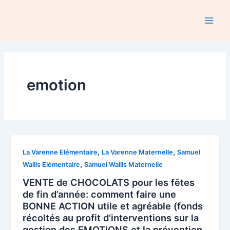
Aller
au
Main
contenu
Men
emotion
,
,
La Varenne Elémentaire
La Varenne Maternelle
Samuel
,
Wallis Elémentaire
Samuel Wallis Maternelle
VENTE de CHOCOLATS pour les fêtes
de fin d’année: comment faire une
BONNE ACTION utile et agréable (fonds
récoltés au profit d’interventions sur la
gestion des EMOTIONS et la prévention