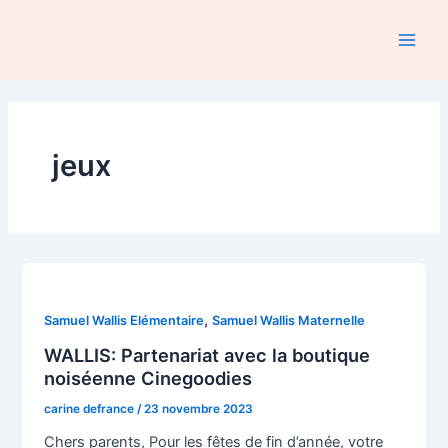
Aller
au
Main
contenu
Men
jeux
,
Samuel Wallis Elémentaire
Samuel Wallis Maternelle
WALLIS: Partenariat avec la boutique
noiséenne Cinegoodies
carine defrance
/
23 novembre 2023
Chers parents, Pour les fêtes de fin d’année, votre