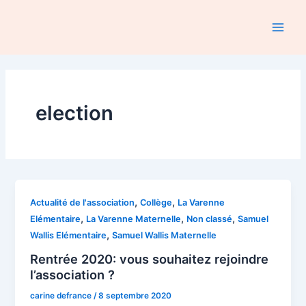
Aller
au
Main
contenu
Men
election
,
,
Actualité de l'association
Collège
La Varenne
,
,
,
Elémentaire
La Varenne Maternelle
Non classé
Samuel
,
Wallis Elémentaire
Samuel Wallis Maternelle
Rentrée 2020: vous souhaitez rejoindre
l’association ?
carine defrance
/
8 septembre 2020