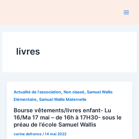
Aller
au
Main
contenu
Men
livres
,
,
Actualité de l'association
Non classé
Samuel Wallis
,
Elémentaire
Samuel Wallis Maternelle
Bourse vêtements/livres enfant- Lu
16/Ma 17 mai – de 16h à 17H30- sous le
préau de l’école Samuel Wallis
carine defrance
/
14 mai 2022