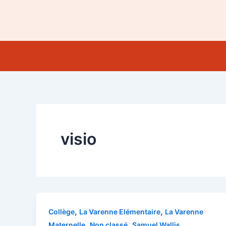
Aller
au
contenu
visio
,
,
Collège
La Varenne Elémentaire
La Varenne
,
,
Maternelle
Non classé
Samuel Wallis