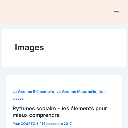
Aller
au
Main
contenu
Men
Images
,
,
La Varenne Elémentaire
La Varenne Maternelle
Non
classé
Rythmes scolaire – les éléments pour
mieux comprendre
Paul COURTOIS
/
14 novembre 2017