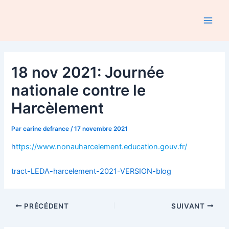
Aller
au
Main
contenu
Men
18 nov 2021: Journée
nationale contre le
Harcèlement
Par
carine defrance
/
17 novembre 2021
h
ttps://www.nonauharcelement.education.gouv.fr/
tract-LEDA-harcelement-2021-VERSION-blog
Navigation
PRÉCÉDENT
SUIVANT
des