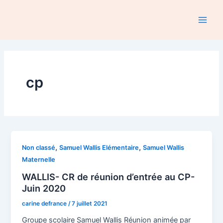
Aller
au
Main
contenu
Men
cp
,
,
Non classé
Samuel Wallis Elémentaire
Samuel Wallis
Maternelle
WALLIS- CR de réunion d’entrée au CP-
Juin 2020
carine defrance
/
7 juillet 2021
Groupe scolaire Samuel Wallis Réunion animée par