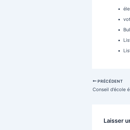
éle
vot
Bul
Lis
Lis
Navigation
PRÉCÉDENT
des
articles
Laisser 